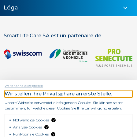
Légal
SmartLife Care SA est un partenaire de
Weiter ohne akzeptieren
Wir stellen Ihre Privatsphäre an erste Stelle.
SmartLife Care SA est une entreprise d'
Unsere Webseite verwendet die folgenden Cookies. Sie können selbst
bestimmen, für welche dieser Cookies Sie Ihre Einwilligung erteilen.
Notwendige Cookies
?
Analyse-Cookies
?
Funktionale Cookies
?