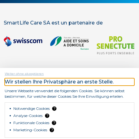
SmartLife Care SA est un partenaire de
Weiter ohne akzeptieren
Wir stellen Ihre Privatsphäre an erste Stelle.
SmartLife Care SA est une entreprise d'
Unsere Webseite verwendet die folgenden Cookies. Sie können selbst
bestimmen, für welche dieser Cookies Sie Ihre Einwilligung erteilen.
Notwendige Cookies
?
Analyse-Cookies
?
Funktionale Cookies
?
© Copyright SmartLife Care SA 2026
Marketing-Cookies
?