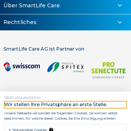
Über SmartLife Care
Rechtliches
SmartLife Care AG ist Partner von
Weiter ohne akzeptieren
Wir stellen Ihre Privatsphäre an erste Stelle.
SmartLife Care AG ist ein Unternehmen von
Unsere Webseite verwendet die folgenden Cookies. Sie können selbst
bestimmen, für welche dieser Cookies Sie Ihre Einwilligung erteilen.
Notwendige Cookies
?