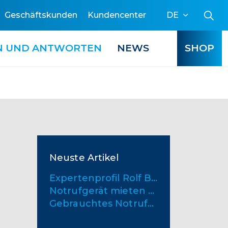
Geschäftskunden
Kundencenter
DE
N UND ANTWORTEN
NEWS
SHOP
Neuste Artikel
Expertenprofil Rolf Bona
Notrufgerät mieten oder kaufen – welche Lösung passt besser?
Gebrauchtes Notrufgerät: So gehen Sie richtig vor