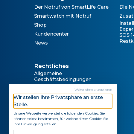
Der Notruf von SmartLife Care
Die N
Smartwatch mit Notruf
Zusat
Insta
Shop
Exper
Kundencenter
SOS 1
Restk
News
Rechtliches
Allgemeine
Geschäftsbedingungen
Hinweise zum Datenschutz
Weiter ohne akzeptieren
Rechtliche Hinweise
Wir stellen Ihre Privatsphäre an erste
Stelle.
Impressum
Unsere Webseite verwendet die folgenden Cookies. Sie
können selbst bestimmen, für welche dieser Cookies Sie
Ihre Einwilligung erteilen.