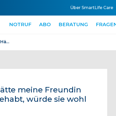
Über SmartLife Care
NOTRUF
ABO
BERATUNG
FRAGE
Marlies Müller, 87, «Hätte meine Freundin einen Notrufknopf gehabt, würde sie wohl noch leben.»
«Hätte meine Freundin
ehabt, würde sie wohl