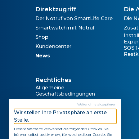
Direktzugriff
Die 
Der Notruf von SmartLife Care
Die N
Smartwatch mit Notruf
Zusat
Insta
Shop
Exper
Kundencenter
SOS 1
Restk
News
Rechtliches
Allgemeine
Geschäftsbedingungen
Hinweise zum Datenschutz
Weiter ohne akzeptieren
Rechtliche Hinweise
Wir stellen Ihre Privatsphäre an erste
Stelle.
Impressum
Unsere Webseite verwendet die folgenden Cookies. Sie
können selbst bestimmen, für welche dieser Cookies Sie