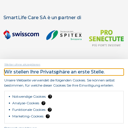
SmartLife Care SA è un partner di
Weiter ohne akzeptieren
Wir stellen Ihre Privatsphäre an erste Stelle.
SmartLife Care SA è un’azienda di
Unsere Webseite verwendet die folgenden Cookies. Sie können selbst
bestimmen, für welche dieser Cookies Sie Ihre Einwilligung erteilen.
Notwendige Cookies
?
Analyse-Cookies
?
Funktionale Cookies
?
© Copyright SmartLife Care SA 2026
Marketing-Cookies
?