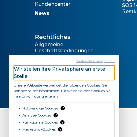
Kundencenter
SOS 1
Restk
News
Rechtliches
Allgemeine
Geschäftsbedingungen
Hinweise zum Datenschutz
Weiter ohne akzeptieren
Rechtliche Hinweise
Wir stellen Ihre Privatsphäre an erste
Stelle.
Impressum
Unsere Webseite verwendet die folgenden Cookies. Sie
können selbst bestimmen, für welche dieser Cookies Sie
Ihre Einwilligung erteilen.
Notwendige Cookies
?
Analyse-Cookies
?
Funktionale Cookies
?
SmartLife Care AG ist Partner von
Marketing-Cookies
?