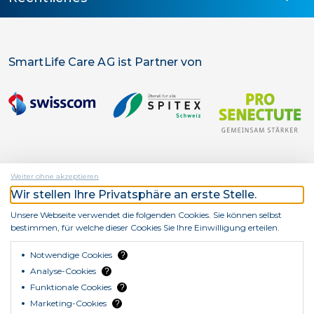
SmartLife Care AG ist Partner von
Weiter ohne akzeptieren
Wir stellen Ihre Privatsphäre an erste Stelle.
SmartLife Care AG ist ein Unternehmen von
Unsere Webseite verwendet die folgenden Cookies. Sie können selbst
bestimmen, für welche dieser Cookies Sie Ihre Einwilligung erteilen.
Notwendige Cookies
?
Analyse-Cookies
?
Funktionale Cookies
?
© Copyright SmartLife Care AG 2026
Marketing-Cookies
?