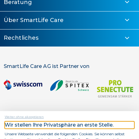
Beratung
Über SmartLife Care
Rechtliches
SmartLife Care AG ist Partner von
Weiter ohne akzeptieren
Wir stellen Ihre Privatsphäre an erste Stelle.
SmartLife Care AG ist ein Unternehmen von
Unsere Webseite verwendet die folgenden Cookies. Sie können selbst