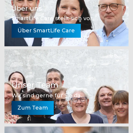
Über uns
SmartLife Care stellt sich vor.
Über SmartLife Care
Unser Team
Wir sind gerne für Sie da.
Zum Team