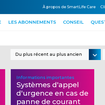
À propos de SmartLife Care
Cl
E
LES ABONNEMENTS
CONSEIL
QUES
Du plus récent au plus ancien
Informations importantes
Systèmes d'appel
d'urgence en cas de
panne de courant