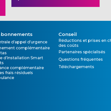
abonnements
Conseil
Réductions et prises en c
ntrale d’appel d’urgence
des coûts
nement complémentaire
Partenaires spécialisés
itas
e d’installation Smart
Questions fréquentes
ts
Téléchargements
ance complémentaire
es frais résiduels
ulance