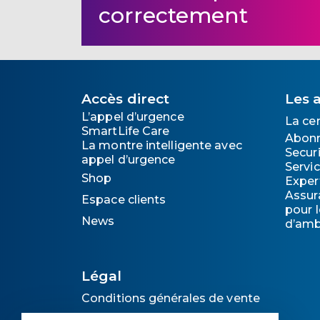
correctement
Accès direct
Les 
L’appel d’urgence
La ce
SmartLife Care
Abon
La montre intelligente avec
Secur
appel d’urgence
Servic
Shop
Exper
Assur
Espace clients
pour l
News
d’amb
Légal
Conditions générales de vente
Protection des données