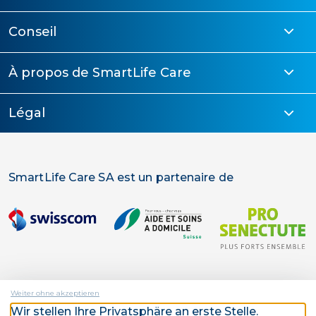
Conseil
À propos de SmartLife Care
Légal
SmartLife Care SA est un partenaire de
Weiter ohne akzeptieren
Wir stellen Ihre Privatsphäre an erste Stelle.
SmartLife Care SA est une entreprise d'